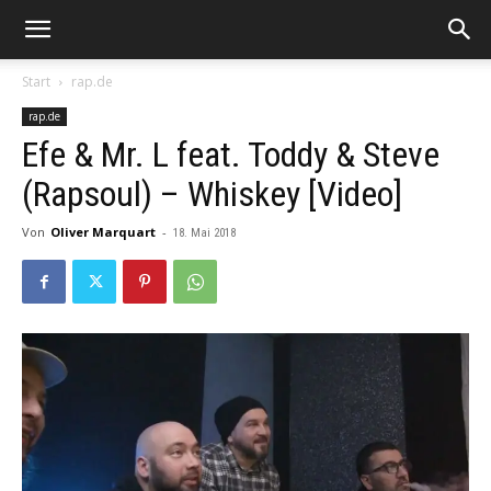
Start
rap.de
rap.de
Efe & Mr. L feat. Toddy & Steve
(Rapsoul) – Whiskey [Video]
Von
Oliver Marquart
-
18. Mai 2018