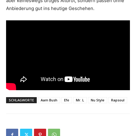
aber keineswegs dröges Altbrot, sondern passen ohne
Anbiederung gut ins heutige Geschehen.
SCHLAGWORTE
Aam Bush
Efe
Mr. L
Nu Style
Rapsoul