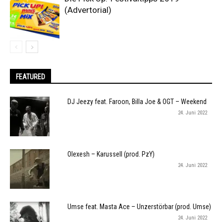
(Advertorial)
FEATURED
DJ Jeezy feat. Faroon, Billa Joe & OGT – Weekend
24. Juni 2022
Olexesh – Karussell (prod. PzY)
24. Juni 2022
Umse feat. Masta Ace – Unzerstörbar (prod. Umse)
24. Juni 2022