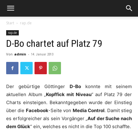
Start
rap.de
rap.de
D-Bo chartet auf Platz 79
Von
admin
-
14. Januar 2013
Der gebürtige Göttinger
D-Bo
konnte mit seinem
aktuellen Album „
Kopffick mit Niveau
“ auf Platz 79 der
Charts einsteigen. Bekanntgegeben wurde der Einstieg
über die
Facebook
-Seite von
Media Control
. Damit stieg
es erfolgreicher als sein Vorgänger „
Auf der Suche nach
dem Glück
“ ein, welches es nicht in die Top 100 schaffte.