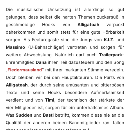
Die musikalische Umsetzung ist allerdings so gut
gelungen, dass selbst die harten Themen zuckersüß in
geschmeidige Hooks von
Alligatoah
verpackt
daherkommen und somit stets für eine gute Hörbarkeit
sorgen. Als Featuregäste sind die Jungs von
K.I.Z.
und
Massimo
(U-Bahnschläger) vertreten und sorgen für
weitere Abwechslung. Natürlich darf auch
Trailerpark
-
Ehrenmitglied
Dana
ihren Teil dazusteuern und den Song
„
Fledermausland
“ mit ihrer markanten Stimme veredeln.
Doch bleiben wir bei den Hauptakteuren. Die Parts von
Alligatoah
, der durch seine amüsanten und bitterbösen
Texte und seine Hooks besondere Aufmerksamkeit
verdient und von
Timi
, der technisch der stärkste der
vier Mitlgieder ist, sorgen für ein unterhaltsames Album.
Was
Sudden
und
Basti
betriftt, kommen diese nie an die
Qualität der anderen beiden Bandmitglieder ran, fallen