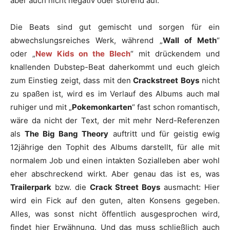
aber auch nicht negativ oder störend auf.
Die Beats sind gut gemischt und sorgen für ein
abwechslungsreiches Werk, während „
Wall of Meth
“
oder „
New Kids on the Blech
“ mit drückendem und
knallenden Dubstep-Beat daherkommt und euch gleich
zum Einstieg zeigt, dass mit den
Crackstreet Boys
nicht
zu spaßen ist, wird es im Verlauf des Albums auch mal
ruhiger und mit „
Pokemonkarten
“ fast schon romantisch,
wäre da nicht der Text, der mit mehr Nerd-Referenzen
als
The Big Bang Theory
auftritt und für geistig ewig
12jährige den Tophit des Albums darstellt, für alle mit
normalem Job und einen intakten Sozialleben aber wohl
eher abschreckend wirkt. Aber genau das ist es, was
Trailerpark
bzw. die
Crack Street Boys
ausmacht: Hier
wird ein Fick auf den guten, alten Konsens gegeben.
Alles, was sonst nicht öffentlich ausgesprochen wird,
findet hier Erwähnung. Und das muss schließlich auch