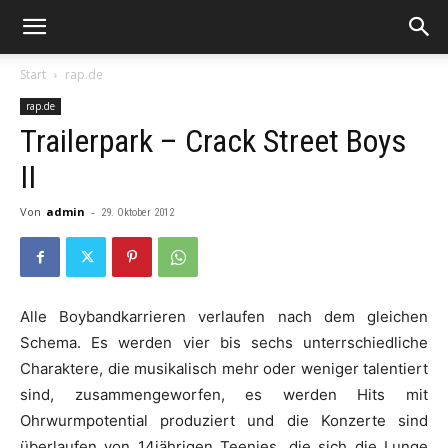
Start
rap.de
rap.de
Trailerpark – Crack Street Boys
II
Von
admin
-
29. Oktober 2012
Alle Boybandkarrieren verlaufen nach dem gleichen
Schema. Es werden vier bis sechs unterrschiedliche
Charaktere, die musikalisch mehr oder weniger talentiert
sind, zusammengeworfen, es werden Hits mit
Ohrwurmpotential produziert und die Konzerte sind
überlaufen von 14jährigen Teenies, die sich die Lunge