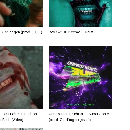
 Schlangen (prod. E.Q.T.)
Review: OG Keemo – Geist
 – Das Leben ist schön
Gringo feat. Brudi030 – Super Sonic
e Paul) [Video]
(prod. Goldfinger) [Audio]