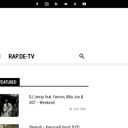
N
RAP.DE-TV
FEATURED
DJ Jeezy feat. Faroon, Billa Joe &
OGT – Weekend
24. Juni 2022
Olexesh – Karussell (prod. PzY)