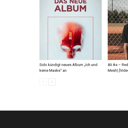
Sido kündigt neues Album „Ich und
Ali As – Re
keine Maske“ an
Mesh) [Vide