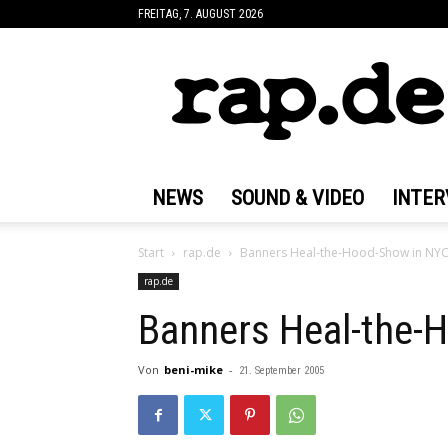
FREITAG, 7. AUGUST 2026
rap.de
NEWS
SOUND & VIDEO
INTER
Start
rap.de
Banners Heal-the-Hood-Show in NY
rap.de
Banners Heal-the-
Von
beni-mike
-
21. September 2005