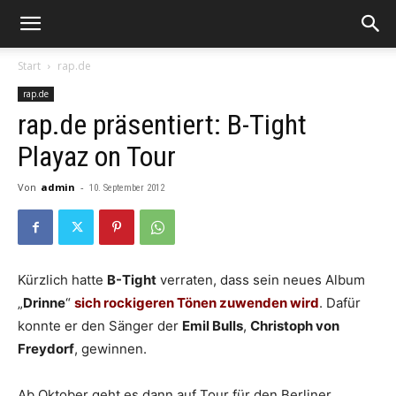
Start
rap.de
rap.de
rap.de präsentiert: B-Tight
Playaz on Tour
Von
admin
-
10. September 2012
Kürzlich hatte
B-Tight
verraten, dass sein neues Album
„
Drinne
“
sich rockigeren Tönen zuwenden wird
. Dafür
konnte er den Sänger der
Emil Bulls
,
Christoph von
Freydorf
, gewinnen.
Ab Oktober geht es dann auf Tour für den Berliner.