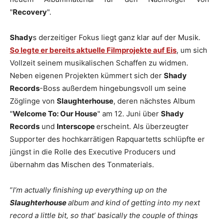
"
Recovery
".
Shady
s derzeitiger Fokus liegt ganz klar auf der Musik.
So legte er bereits aktuelle Filmprojekte auf Eis
, um sich
Vollzeit seinem musikalischen Schaffen zu widmen.
Neben eigenen Projekten kümmert sich der
Shady
Records
-Boss außerdem hingebungsvoll um seine
Zöglinge von
Slaughterhouse
, deren nächstes Album
"
Welcome To: Our House
" am 12. Juni über
Shady
Records
und
Interscope
erscheint. Als überzeugter
Supporter des hochkarrätigen Rapquartetts schlüpfte er
jüngst in die Rolle des Executive Producers und
übernahm das Mischen des Tonmaterials.
“
I’m actually finishing up everything up on the
Slaughterhouse
album and kind of getting into my next
record a little bit, so that’ basically the couple of things