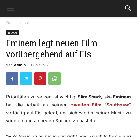
Start
rap.de
rap.de
Eminem legt neuen Film
vorübergehend auf Eis
Von
admin
-
13. Mai 2012
Prioritäten zu setzen ist wichtig:
Slim Shady
aka
Eminem
hat die Arbeit an seinem
zweiten Film "Southpaw
"
vorläufig auf Eis gelegt, um sich wieder seiner Musik zu
widmen und an neuen Sachen zu basteln.
“
He’s focusing on his music right now, so while he’s doing