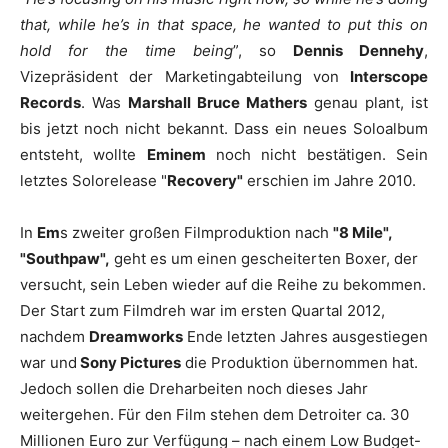
that, while he’s in that space, he wanted to put this on
hold for the time being
”, so
Dennis Dennehy
,
Vizepräsident der Marketingabteilung von
Interscope
Records
. Was
Marshall Bruce Mathers
genau plant, ist
bis jetzt noch nicht bekannt. Dass ein neues Soloalbum
entsteht, wollte
Eminem
noch nicht bestätigen. Sein
letztes Solorelease "
Recovery"
erschien im Jahre 2010.
In
Em
s zweiter großen Filmproduktion nach
"8 Mile",
"Southpaw",
geht es um einen gescheiterten Boxer, der
versucht, sein Leben wieder auf die Reihe zu bekommen.
Der Start zum Filmdreh war im ersten Quartal 2012,
nachdem
Dreamworks
Ende letzten Jahres ausgestiegen
war und
Sony Pictures
die Produktion übernommen hat.
Jedoch sollen die Dreharbeiten noch dieses Jahr
weitergehen. Für den Film stehen dem Detroiter ca. 30
Millionen Euro zur Verfügung – nach einem Low Budget-