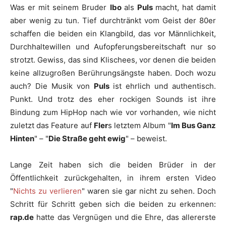
Was er mit seinem Bruder
Ibo
als
Puls
macht, hat damit
aber wenig zu tun. Tief durchtränkt vom Geist der 80er
schaffen die beiden ein Klangbild, das vor Männlichkeit,
Durchhaltewillen und Aufopferungsbereitschaft nur so
strotzt. Gewiss, das sind Klischees, vor denen die beiden
keine allzugroßen Berührungsängste haben. Doch wozu
auch? Die Musik von
Puls
ist ehrlich und authentisch.
Punkt. Und trotz des eher rockigen Sounds ist ihre
Bindung zum HipHop nach wie vor vorhanden, wie nicht
zuletzt das Feature auf
Fler
s letztem Album "
Im Bus Ganz
Hinten
" – "
Die Straße geht ewig
" – beweist.
Lange Zeit haben sich die beiden Brüder in der
Öffentlichkeit zurückgehalten, in ihrem ersten Video
"
Nichts zu verlieren
" waren sie gar nicht zu sehen. Doch
Schritt für Schritt geben sich die beiden zu erkennen:
rap.de
hatte das Vergnügen und die Ehre, das allererste