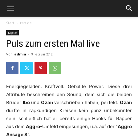
Start
rap.de
rap.de
Puls zum ersten Mal live
Von
admin
-
3. Februar 2012
Energiegeladen. Kraftvoll. Geballte Power. Diese drei
Attribute beschreiben den Sound, dem sich die beiden
Brüder
Ibo
und
Ozan
verschrieben haben, perfekt.
Ozan
dürfte in rapkundigen Kreisen kein ganz unbekannter
sein, schließlich hat er bereits einige Hooks für Rapper
aus dem
Aggro
-Umfeld eingesungen, u.a. auf der "
Aggro
Ansage 8
".