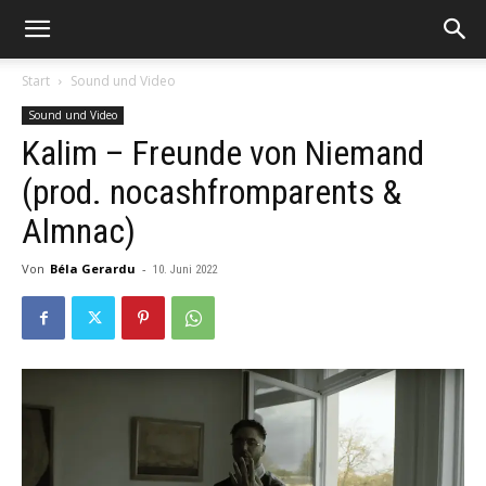
Start
Sound und Video
Sound und Video
Kalim – Freunde von Niemand
(prod. nocashfromparents &
Almnac)
Von
Béla Gerardu
-
10. Juni 2022