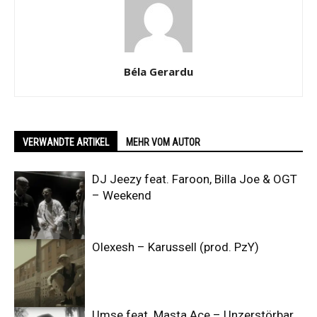
Béla Gerardu
VERWANDTE ARTIKEL
MEHR VOM AUTOR
DJ Jeezy feat. Faroon, Billa Joe & OGT
– Weekend
Olexesh – Karussell (prod. PzY)
Umse feat. Masta Ace – Unzerstörbar