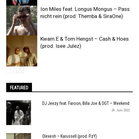
Ion Miles feat. Longus Mongus – Pass
nicht rein (prod. Themba & SiraOne)
Kwam.E & Tom Hengst – Cash & Hoes
(prod. Isee Julez)
FEATURED
DJ Jeezy feat. Faroon, Billa Joe & OGT – Weekend
24. Juni 2022
Olexesh – Karussell (prod. PzY)