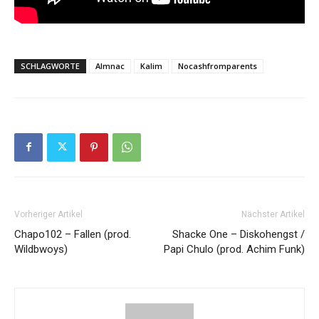
SCHLAGWORTE
Almnac
Kalim
Nocashfromparents
Vorheriger Artikel
Nächster Artikel
Chapo102 – Fallen (prod.
Shacke One – Diskohengst /
Wildbwoys)
Papi Chulo (prod. Achim Funk)