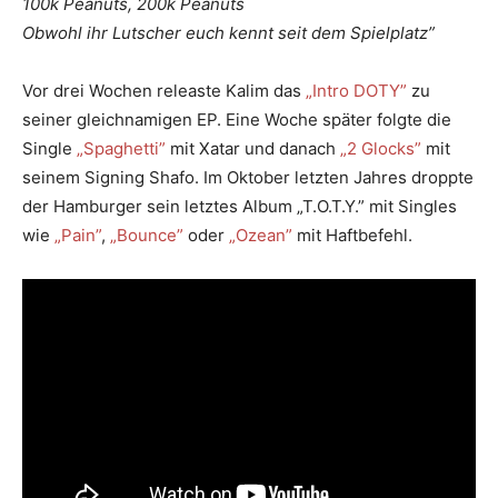
100k Peanuts, 200k Peanuts
Obwohl ihr Lutscher euch kennt seit dem Spielplatz”
Vor drei Wochen releaste Kalim das
„Intro DOTY”
zu
seiner gleichnamigen EP. Eine Woche später folgte die
Single
„Spaghetti”
mit Xatar und danach
„2 Glocks”
mit
seinem Signing Shafo. Im Oktober letzten Jahres droppte
der Hamburger sein letztes Album „T.O.T.Y.” mit Singles
wie
„Pain”
,
„Bounce”
oder
„Ozean”
mit Haftbefehl.