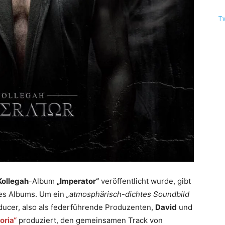
T
Kollegah
-Album
„Imperator“
veröffentlicht wurde, gibt
des Albums. Um ein
„atmosphärisch-dichtes Soundbild
oducer, also als federführende Produzenten,
David
und
oria“
produziert, den gemeinsamen Track von