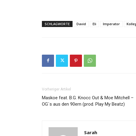
SCHLAGWORTE
David
Eli
Imperator
Kolle
Vorheriger Artikel
Maskoe feat. B.G. Knocc Out & Moe Mitchell –
OG´s aus den 90ern (prod. Play My Beatz)
Sarah