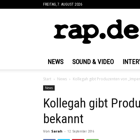
FREITAG, 7. AUGUST 2026
rap.de
NEWS
SOUND & VIDEO
INTER
Start
News
Kollegah gibt Produzenten von „Impe
News
Kollegah gibt Prod
bekannt
Von
Sarah
-
12. September 2016