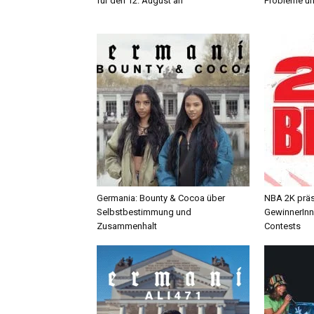
für den 12. August an
Probleme un
Germania: Bounty & Cocoa über
NBA 2K präse
Selbstbestimmung und
GewinnerInn
Zusammenhalt
Contests