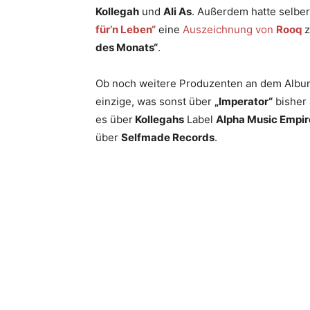
Kollegah
und
Ali As
. Außerdem hatte selber
für’n Leben“
eine
Auszeichnung von
Rooq
z
des Monats“
.
Ob noch weitere Produzenten an dem Album 
einzige, was sonst über
„Imperator“
bisher 
es über
Kollegahs
Label
Alpha Music Empir
über
Selfmade Records
.