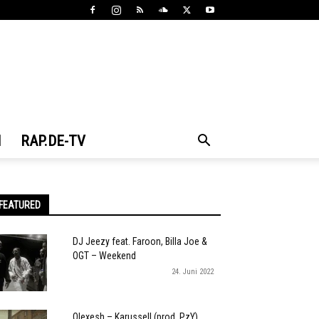
N
RAP.DE-TV
FEATURED
DJ Jeezy feat. Faroon, Billa Joe &
OGT – Weekend
24. Juni 2022
Olexesh – Karussell (prod. PzY)