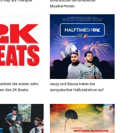
d Rap als Therapie
unterstützen aufstrebende
Musiker*innen
ntiert die ersten zehn
reezy und Bausa treten bei
en des 2K-Beats-
europäischer Halbzeitshow auf