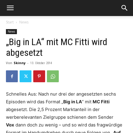
Start
News
News
„Big in LA“ mit MC Fitti wird
abgesetzt
Von
Skinny
-
13. Oktober 2014
Schnelles Aus: Nach nur drei der angesetzten sechs
Episoden wird das Format „
Big in LA
“ mit
MC Fitti
abgesetzt. Die 2,5 Prozent Marktanteil in der
werberelevanten Zielgruppe schienen dem Sender
Vox
dann doch zu wenig – und so wird das fragwürdige
Format im Handumdrehen durch neue Folgen von „
Auf