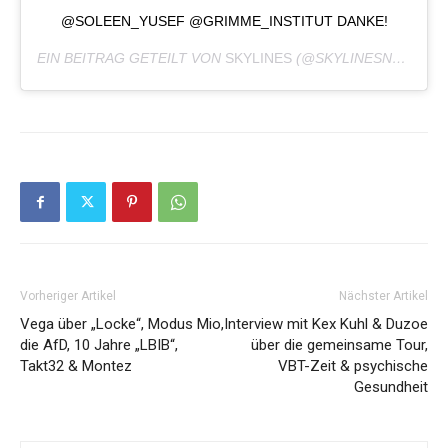
@SOLEEN_YUSEF @GRIMME_INSTITUT DANKE!
EIN BEITRAG GETEILT VON
SKYLINES
(@SKYLINESNETFLIX) AM
Vorheriger Artikel
Nächster Artikel
Vega über „Locke“, Modus Mio,
Interview mit Kex Kuhl & Duzoe
die AfD, 10 Jahre „LBIB“,
über die gemeinsame Tour,
Takt32 & Montez
VBT-Zeit & psychische
Gesundheit