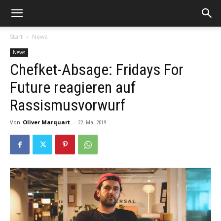
Start
News
News
Chefket-Absage: Fridays For
Future reagieren auf
Rassismusvorwurf
Von
Oliver Marquart
-
22. Mai 2019