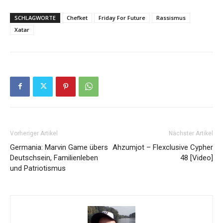
SCHLAGWORTE
Chefket
Friday For Future
Rassismus
Xatar
Vorheriger Artikel
Nächster Artikel
Germania: Marvin Game übers
Ahzumjot – Flexclusive Cypher
Deutschsein, Familienleben
48 [Video]
und Patriotismus