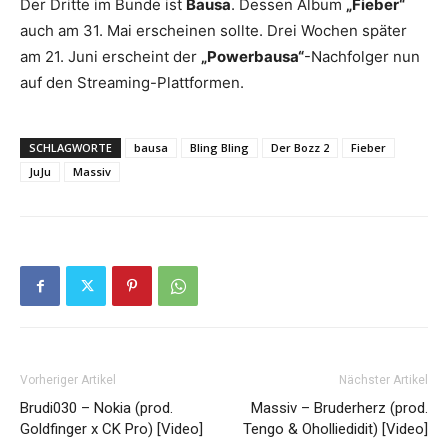
Der Dritte im Bunde ist
Bausa
. Dessen Album
„Fieber“
auch am 31. Mai erscheinen sollte. Drei Wochen später
am 21. Juni erscheint der
„Powerbausa“
-Nachfolger nun
auf den Streaming-Plattformen.
SCHLAGWORTE
bausa
Bling Bling
Der Bozz 2
Fieber
JuJu
Massiv
Vorheriger Artikel
Nächster Artikel
Brudi030 – Nokia (prod.
Massiv – Bruderherz (prod.
Goldfinger x CK Pro) [Video]
Tengo & Oholliedidit) [Video]