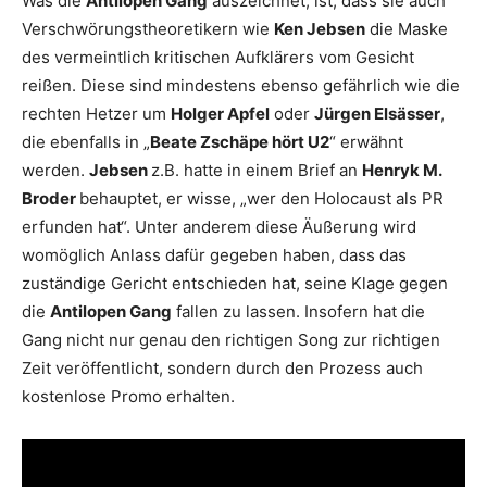
Was die
Antilopen Gang
auszeichnet, ist, dass sie auch
Verschwörungstheoretikern wie
Ken Jebsen
die Maske
des vermeintlich kritischen Aufklärers vom Gesicht
reißen. Diese sind mindestens ebenso gefährlich wie die
rechten Hetzer um
Holger Apfel
oder
Jürgen Elsässer
,
die ebenfalls in „
Beate Zschäpe hört U2
“ erwähnt
werden.
Jebsen
z.B. hatte in einem Brief an
Henryk M.
Broder
behauptet, er wisse, „wer den Holocaust als PR
erfunden hat“. Unter anderem diese Äußerung wird
womöglich Anlass dafür gegeben haben, dass das
zuständige Gericht entschieden hat, seine Klage gegen
die
Antilopen Gang
fallen zu lassen. Insofern hat die
Gang nicht nur genau den richtigen Song zur richtigen
Zeit veröffentlicht, sondern durch den Prozess auch
kostenlose Promo erhalten.