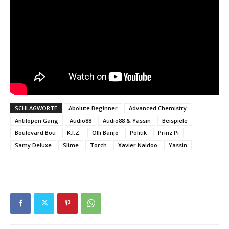
SCHLAGWORTE
Abolute Beginner
Advanced Chemistry
Antilopen Gang
Audio88
Audio88 & Yassin
Beispiele
Boulevard Bou
K.I.Z.
Olli Banjo
Politik
Prinz Pi
Samy Deluxe
Slime
Torch
Xavier Naidoo
Yassin