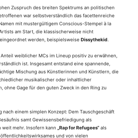
 hohen Zuspruch des breiten Spektrums an politischen
etroffenen war selbstverständlich das facettenreiche
amen mit mustergültigem Conscious-Stempel à la
rtists am Start, die klassischerweise nicht
eingeordnet werden, beispielsweise
Dissythekid
.
he Anteil weiblicher MCs im Lineup positiv zu erwähnen,
rständlich ist. Insgesamt entstand eine spannende,
htige Mischung aus Künstlerinnen und Künstlern, die
schiedlicher musikalischer oder inhaltlicher
n, ohne Gage für den guten Zweck in den Ring zu
fig nach einem simplen Konzept: Dem Tauschgeschäft
Besäufnis samt Gewissensbefriedigung als
h weit mehr. Insofern kann
„Rap for Refugees“
als
, öffentlichkeitswirksames und von vielen