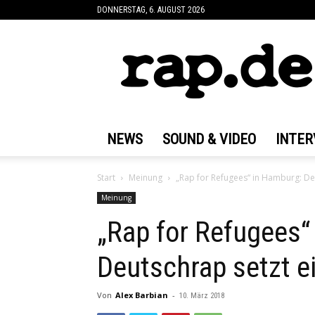
DONNERSTAG, 6. AUGUST 2026
rap.de
NEWS
SOUND & VIDEO
INTER
Start
Meinung
„Rap for Refugees“ in Hamburg: Deu
Meinung
„Rap for Refugees“
Deutschrap setzt e
Von
Alex Barbian
-
10. März 2018