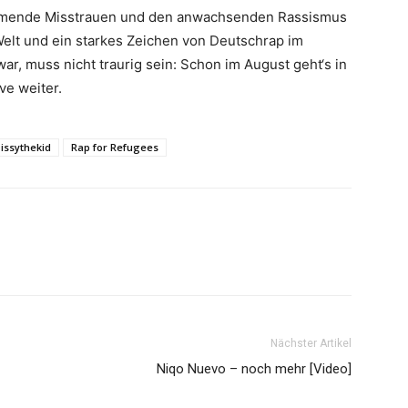
hmende Misstrauen und den anwachsenden Rassismus
elt und ein starkes Zeichen von Deutschrap im
war, muss nicht traurig sein: Schon im August geht‘s in
ive weiter.
issythekid
Rap for Refugees
Nächster Artikel
Niqo Nuevo – noch mehr [Video]