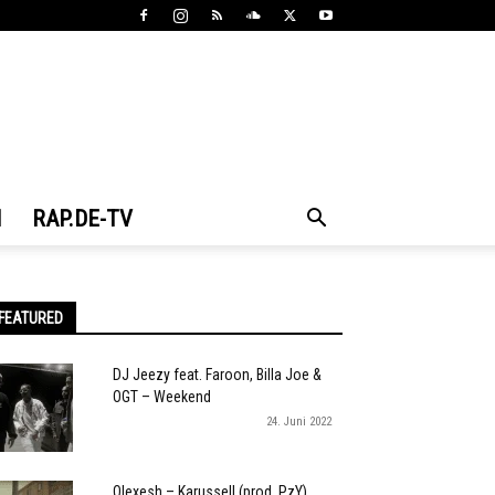
N
RAP.DE-TV
FEATURED
DJ Jeezy feat. Faroon, Billa Joe &
OGT – Weekend
24. Juni 2022
Olexesh – Karussell (prod. PzY)