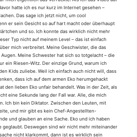
vor hatte ich es nur kurz im Internet gesehen –
lachen. Das sage ich jetzt nicht, um cool
nn er sein Gesicht so auf hart macht oder überhaupt
rtchen und so. Ich konnte das wirklich nicht mehr
ser Typ nicht auf meinem Level – das ist einfach
t über mich verbreitet. Meine Geschwister, die das
Augen. Meine Schwester hat sich so totgelacht – die
nur ein Riesen-Witz. Der einzige Grund, warum ich
en Kids zuliebe. Weil ich einfach auch nicht will, dass
 denken, dass ich auf dem armen
Eko
herumgehackt
at den lieben
Eko
unfair behandelt. Was in der Zeit, als
ht eine Sekunde lang der Fall war. Alle, die mich
n. Ich bin kein Diktator. Zwischen den Leuten, mit
te, und mir gibt es kein Chef-Angestellten-
unde und glauben an eine Sache.
Eko
und ich haben
e geglaubt. Deswegen sind wir nicht mehr miteinander
ache nicht klarkommt, dann ist es wirklich sein