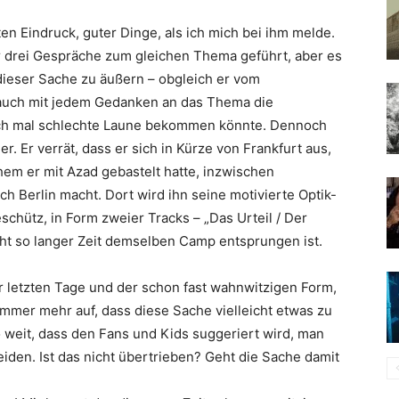
n Eindruck, guter Dinge, als ich mich bei ihm melde.
er drei Gespräche zum gleichen Thema geführt, aber es
dieser Sache zu äußern – obgleich er vom
auch mit jedem Gedanken an das Thema die
noch mal schlechte Laune bekommen könnte. Dennoch
r. Er verrät, dass er sich in Kürze von Frankfurt aus,
hem er mit
Azad
gebastelt hatte, inzwischen
h Berlin macht. Dort wird ihn seine motivierte Optik-
schütz, in Form zweier Tracks – „
Das Urteil / Der
cht so langer Zeit demselben Camp entsprungen ist.
r letzten Tage und der schon fast wahnwitzigen Form,
 immer mehr auf, dass diese Sache vielleicht etwas zu
 weit, dass den Fans und Kids suggeriert wird, man
eiden. Ist das nicht übertrieben? Geht die Sache damit