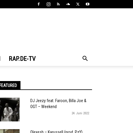
N
RAP.DE-TV
FEATURED
DJ Jeezy feat. Faroon, Billa Joe &
OGT – Weekend
24. Juni 2022
Olexesh – Karussell (prod. PzY)