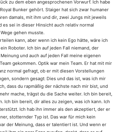
urück zu dem eben angesprochenen Vorwurf. Ich habe
Royal Bunker
gehört.
Staiger
hat sich zwar humaner
en damals, mit ihm und dir, zwei Jungs mit jeweils
es sei in dieser Hinsicht auch relativ normal
 Wege gehen musste.
teilen kann, aber wenn ich kein Ego hätte, wäre ich
in Roboter. Ich bin auf jeden Fall niemand, der
e Meinung und auch auf jeden Fall meine eigenen
n Team gekommen.
Optik
war mein Team. Er hat mit mir
ganz normal gefragt, ob er mit diesen Vorstellungen
ngen, sondern gesagt: Dies und das ist, was ich mir
ich, dass du rapmäßig der nächste nach mir bist, und
hr mache, trägst du die Sache weiter. Ich bin bereit,
. Ich bin bereit, dir alles zu zeigen, was ich kann. Ich
stützt. Ich hab ihn immer als den akzeptiert, der er
ner, stotternder Typ ist. Das war für mich kein
ar der Meinung, dass er talentiert ist. Und wenn er