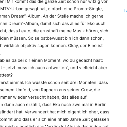
gen! Mir kommt das die ganze Zeit schon nur witzig vor.
 MTV-Urban gesagt hat, einfach eine Promo-Single,
T
rman Dream
“-Album. An der Stelle mache ich gerne
man Dream
“-Album, damit sich das alles für
Eko
auch
ht, dass Leute, die ernsthaft meine Musik hören, sich
iden müssen. So selbstbewusst bin ich dann schon,
 wirklich objektiv sagen können: Okay, der Eine ist
.
ab es da bei dir einen Moment, wo du gedacht hast:
 – jetzt muss ich auch antworten“, und vielleicht aber
attest?
ererst einmal: Ich wusste schon seit drei Monaten, dass
seinem Umfeld, von Rappern aus seiner Crew, die
mmer wieder versucht haben, das alles auf
en dann auch erzählt, dass
Eko
noch zweimal in Berlin
ändert hat. Verwundert hat mich eigentlich eher, dass
t kommt und dass er sich eineinhalb Jahre Zeit gelassen
ür mich eigentlich das Verrückte! Als ich das Video auf