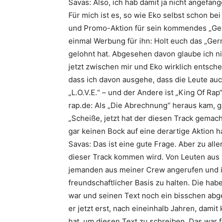
Savas: Also, ich hab damit ja nicht angefan
Für mich ist es, so wie
Eko
selbst schon bei
und Promo-Aktion für sein kommendes „
Ge
einmal Werbung für ihn: Holt euch das „
Ger
gelohnt hat. Abgesehen davon glaube ich nic
jetzt zwischen mir und
Eko
wirklich entsche
dass ich davon ausgehe, dass die Leute auch
„
L.O.V.E.
“ – und der Andere ist „
King Of Rap
“
rap.de: Als „Die Abrechnung“ heraus kam, g
„Scheiße, jetzt hat der diesen Track gemacht
gar keinen Bock auf eine derartige Aktion h
Savas: Das ist eine gute Frage. Aber zu all
dieser Track kommen wird. Von Leuten aus 
jemanden aus meiner Crew angerufen und i
freundschaftlicher Basis zu halten. Die hab
war und seinen Text noch ein bisschen abge
er jetzt erst, nach eineinhalb Jahren, dami
hat, um diesen Text zu schreiben. Das war f