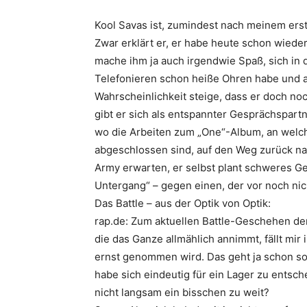
Kool Savas
ist, zumindest nach meinem erste
Zwar erklärt er, er habe heute schon wied
mache ihm ja auch irgendwie Spaß, sich in 
Telefonieren schon heiße Ohren habe und 
Wahrscheinlichkeit steige, dass er doch 
gibt er sich als entspannter Gesprächspartne
wo die Arbeiten zum „
One
“-Album, an welc
abgeschlossen sind, auf den Weg zurück nac
Army erwarten, er selbst plant schweres Ge
Untergang
“ – gegen einen, der vor noch ni
Das Battle – aus der Optik von
Optik
:
rap.de: Zum aktuellen Battle-Geschehen de
die das Ganze allmählich annimmt, fällt mir
ernst genommen wird. Das geht ja schon so
habe sich eindeutig für ein Lager zu entsch
nicht langsam ein bisschen zu weit?