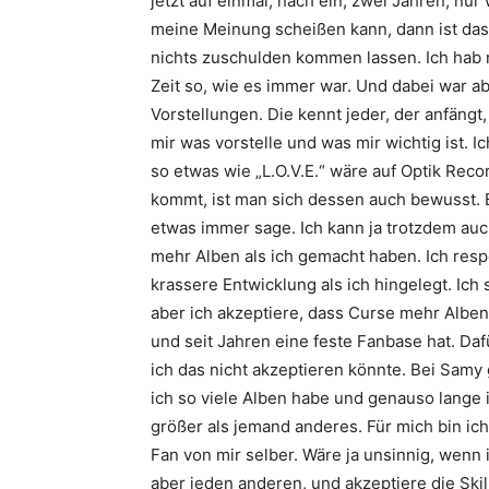
jetzt auf einmal, nach ein, zwei Jahren, nur
meine Meinung scheißen kann, dann ist das
nichts zuschulden kommen lassen. Ich hab 
Zeit so, wie es immer war. Und dabei war ab
Vorstellungen. Die kennt jeder, der anfängt,
mir was vorstelle und was mir wichtig ist. 
so etwas wie „
L.O.V.E.
“ wäre auf
Optik Reco
kommt, ist man sich dessen auch bewusst. 
etwas immer sage. Ich kann ja trotzdem auc
mehr Alben als ich gemacht haben. Ich res
krassere Entwicklung als ich hingelegt. Ich
aber ich akzeptiere, dass
Curse
mehr Alben 
und seit Jahren eine feste Fanbase hat. Daf
ich das nicht akzeptieren könnte. Bei
Samy
ich so viele Alben habe und genauso lange 
größer als jemand anderes. Für mich bin ich
Fan von mir selber. Wäre ja unsinnig, wenn 
aber jeden anderen, und akzeptiere die Ski