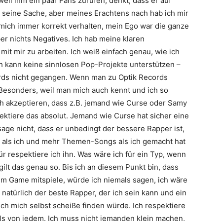
 weil ihm ein paar Fans zurufen, denkt, dass er auf
 seine Sache, aber meines Erachtens nach hab ich mir
mich immer korrekt verhalten, mein Ego war die ganze
er nichts Negatives. Ich hab meine klaren
 mit mir zu arbeiten. Ich weiß einfach genau, wie ich
Ich kann keine sinnlosen Pop-Projekte unterstützen –
rds
nicht gegangen. Wenn man zu
Optik Records
Besonders, weil man mich auch kennt und ich so
h akzeptieren, dass z.B. jemand wie
Curse
oder
Samy
pektiere das absolut. Jemand wie
Curse
hat sicher eine
 sage nicht, dass er unbedingt der bessere Rapper ist,
als ich und mehr Themen-Songs als ich gemacht hat
ür respektiere ich ihn. Was wäre ich für ein Typ, wenn
gilt das genau so. Bis ich an diesem Punkt bin, dass
im Game mitspiele, würde ich niemals sagen, ich wäre
 natürlich der beste Rapper, der ich sein kann und ein
ich mich selbst scheiße finden würde. Ich respektiere
lls von jedem. Ich muss nicht jemanden klein machen,