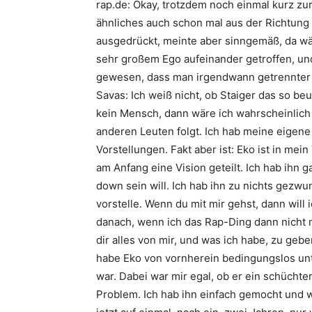
rap.de: Okay, trotzdem noch einmal kurz z
ähnliches auch schon mal aus der Richtung
ausgedrückt, meinte aber sinngemäß, da wär
sehr großem Ego aufeinander getroffen, und 
gewesen, dass man irgendwann getrennter
Savas: Ich weiß nicht, ob
Staiger
das so beur
kein Mensch, dann wäre ich wahrscheinlich e
anderen Leuten folgt. Ich hab meine eigen
Vorstellungen. Fakt aber ist:
Eko
ist in mei
am Anfang eine Vision geteilt. Ich hab ihn 
down sein will. Ich hab ihn zu nichts gezwu
vorstelle. Wenn du mit mir gehst, dann will 
danach, wenn ich das Rap-Ding dann nicht me
dir alles von mir, und was ich habe, zu geben
habe
Eko
von vornherein bedingungslos unter
war. Dabei war mir egal, ob er ein schüchter
Problem. Ich hab ihn einfach gemocht und w