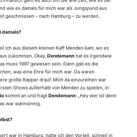
 inhaltlich geht es auch um die alte Zeit, wie es bei
und wie es damals für mich war als Jungspund aus
Welt geschmissen – nach Hamburg – zu werden.
ch damals?
eil ich aus diesem kleinen Kaff Menden kam, wo es
eraus zukommen. Okay,
Dendemann
hat es irgendwie
Das muss 1997 gewesen sein. Dann gab es die
hen, was eine Ehre für mich war. Da waren
re große Rapper drauf. Mich da einzureihen war
 ersten Shows außerhalb von Menden zu spielen, in
Bo
kommt an und fragt
Dendemann
: „
Hey wer ist denn
Das war wahnsinnig.
elbst?
ert war in Hamburg, hatte ich den Vorteil, schnell in