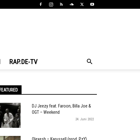
N
RAP.DE-TV
FEATURED
DJ Jeezy feat. Faroon, Billa Joe &
OGT – Weekend
24. Juni 2022
Olexesh – Karussell (prod. PzY)