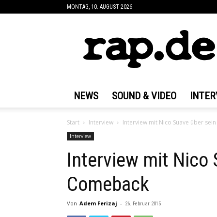
MONTAG, 10. AUGUST 2026
rap.de
NEWS
SOUND & VIDEO
INTER
Start
Interview
Interview mit Nico Suave über se
Interview
Interview mit Nico
Comeback
Von
Adem Ferizaj
-
26. Februar 2015