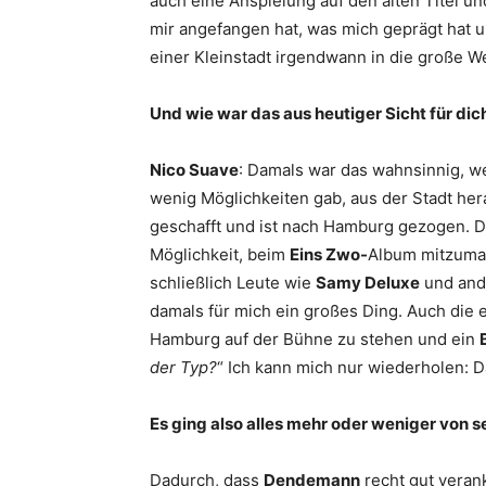
auch eine Anspielung auf den alten Titel und
mir angefangen hat, was mich geprägt hat 
einer Kleinstadt irgendwann in die große 
Und wie war das aus heutiger Sicht für di
Nico Suave
: Damals war das wahnsinnig, w
wenig Möglichkeiten gab, aus der Stadt h
geschafft und ist nach Hamburg gezogen. 
Möglichkeit, beim
Eins Zwo-
Album mitzumac
schließlich Leute wie
Samy Deluxe
und ande
damals für mich ein großes Ding. Auch die
Hamburg auf der Bühne zu stehen und ein
der Typ?
“ Ich kann mich nur wiederholen: 
Es ging also alles mehr oder weniger von s
Dadurch, dass
Dendemann
recht gut verank