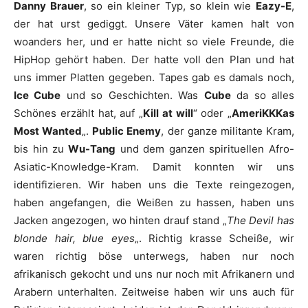
Danny Brauer
, so ein kleiner Typ, so klein wie
Eazy-E
,
der hat urst gediggt. Unsere Väter kamen halt von
woanders her, und er hatte nicht so viele Freunde, die
HipHop gehört haben. Der hatte voll den Plan und hat
uns immer Platten gegeben. Tapes gab es damals noch,
Ice Cube
und so Geschichten. Was
Cube
da so alles
Schönes erzählt hat, auf „
Kill at will
“ oder „
AmeriKKKas
Most Wanted
„.
Public Enemy
, der ganze militante Kram,
bis hin zu
Wu-Tang
und dem ganzen spirituellen Afro-
Asiatic-Knowledge-Kram. Damit konnten wir uns
identifizieren. Wir haben uns die Texte reingezogen,
haben angefangen, die Weißen zu hassen, haben uns
Jacken angezogen, wo hinten drauf stand „
The Devil has
blonde hair, blue eyes
„. Richtig krasse Scheiße, wir
waren richtig böse unterwegs, haben nur noch
afrikanisch gekocht und uns nur noch mit Afrikanern und
Arabern unterhalten. Zeitweise haben wir uns auch für