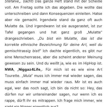
Stefanie
„. (
lacht
) Das ganze Heft stand mit der Scheiße
voll. Am Freitag sollte ich das abgeben. Die wollte das
unterschreiben und dann Konsequenzen einleiten. Hatse
aber nie gemacht. Irgendwie stand da ganz oft auch
Mulatte da. Und irgendwann ist sie ausgerastet, ist zur
Tafel gegangen und hat ganz groß „Mulatte“
drangeschrieben. „
Du bist ein Mulatte, das ist die
korrekte ethnische Bezeichnung für deine Art, weil du
gemischtrassig bist!
“ Ich dachte eigentlich, es gibt nur
eine Menschenrasse, aber die scheint anderer Meinung
gewesen zu sein. Und du weißt ja, wie es im HipHop ist.
NWA
, „
Niggaz4Life
„. Für mich ist es wie eine Art
Tourette. „
Mula
“ muss ich immer mal wieder sagen, das
muss einfach immer mal wieder raus. Mir ist es auch
egal, wer das noch sagt, ich bin da nicht so: Hey, das
dürfen nur wir untereinander sagen, nur wenn ich es
rappe, dürft ihr es mitrappen. Ich frage mich immer, wie
sieht ein Nigger eigentlich aus?