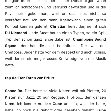
Religion interessiert. Leider ist der Donald irgendwann
ziemlich schizophren und verrückt geworden und in die
Psychiatrie gekommen, weil er das alles nicht so
vekraftet hat. Ich hab dann irgendwann einen guten
Kumpel kennen gelernt,
Christian
heißt der, nennt sich
DJ Niemand
. Jede Stadt hat so einen Typen, so ein Opi-
Typ, der schon ganz lange dabei ist.
Champions Sound
Squad
, der hat die alle beeinflusst. Der war der
Chefboss. Jeder hatte vor dem Respekt und auch Schiss,
weil der so ein megakrasses Knowledge von der Musik
hatte.
rap.de: Der Torch von Erfurt.
Sonne Ra
: Der hatte so viele Kisten voll mit Platten, 20
Kisten nur Jazz, 20 nur Reggae, HipHop… den ganzen
Kram. Ich kannte nur
Ice Cube
und so, was der hatte,
habe ich noch nie gehört oder gesehen gehabt.
Tribe