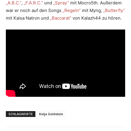
„A.B.C.”
,
„F.A.R.C.”
und
„Spray”
mit Mocro5th. Außerdem
war er noch auf den Songs
„Regeln”
mit Myng,
„Butterfly”
mit Kaisa Natron und
„Baccarat”
von Kalazh44 zu hören.
SCHLAGWORTE
Kolja Goldstein