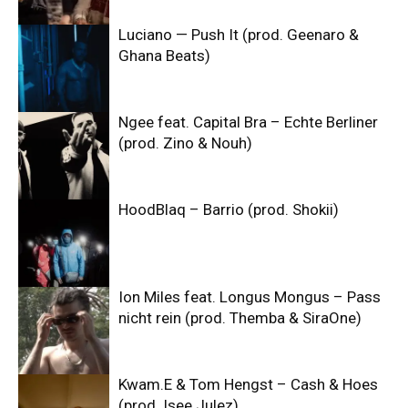
Luciano — Push It (prod. Geenaro &
Ghana Beats)
Ngee feat. Capital Bra – Echte Berliner
(prod. Zino & Nouh)
HoodBlaq – Barrio (prod. Shokii)
Ion Miles feat. Longus Mongus – Pass
nicht rein (prod. Themba & SiraOne)
Kwam.E & Tom Hengst – Cash & Hoes
(prod. Isee Julez)