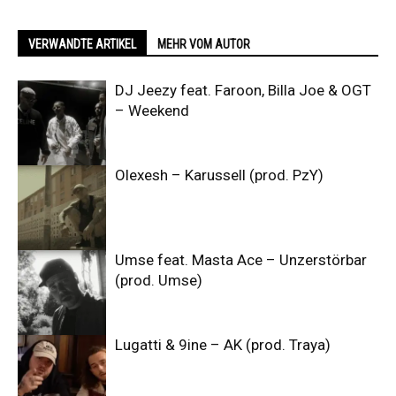
VERWANDTE ARTIKEL
MEHR VOM AUTOR
DJ Jeezy feat. Faroon, Billa Joe & OGT
– Weekend
Olexesh – Karussell (prod. PzY)
Umse feat. Masta Ace – Unzerstörbar
(prod. Umse)
Lugatti & 9ine – AK (prod. Traya)