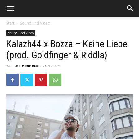
Start
Sound und Video
Sound und Video
Kalazh44 x Bozza – Keine Liebe
(prod. Goldfinger & Riddla)
Von
Lea Hohneck
-
28. Mai 2021