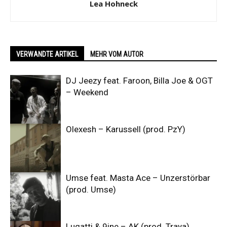
Lea Hohneck
VERWANDTE ARTIKEL
MEHR VOM AUTOR
DJ Jeezy feat. Faroon, Billa Joe & OGT
– Weekend
Olexesh – Karussell (prod. PzY)
Umse feat. Masta Ace – Unzerstörbar
(prod. Umse)
Lugatti & 9ine – AK (prod. Traya)