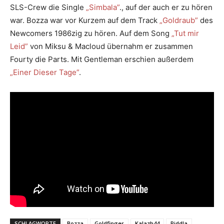
SLS-Crew die Single
„Simbala”
., auf der auch er zu hören
war. Bozza war vor Kurzem auf dem Track
„Goldraub”
des
Newcomers 1986zig zu hören. Auf dem Song
„Tut mir
Leid”
von Miksu & Macloud übernahm er zusammen
Fourty die Parts. Mit Gentleman erschien außerdem
„Einer Dieser Tage”
.
SCHLAGWORTE
Bozza
Goldfinger
Kalazh44
Riddla