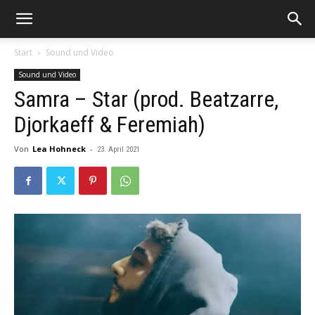
Start
Sound und Video
Sound und Video
Samra – Star (prod. Beatzarre,
Djorkaeff & Feremiah)
Von
Lea Hohneck
-
23. April 2021