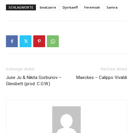
SCHLAGWORTE
beatzarre
Djorkaeff
Feremiah
Samra
Vorheriger Artikel
Nächster Artikel
Juse Ju & Nikita Gorbunov –
Maeckes – Calippo Vivaldi
Gleisbett (prod. C.O.W.)