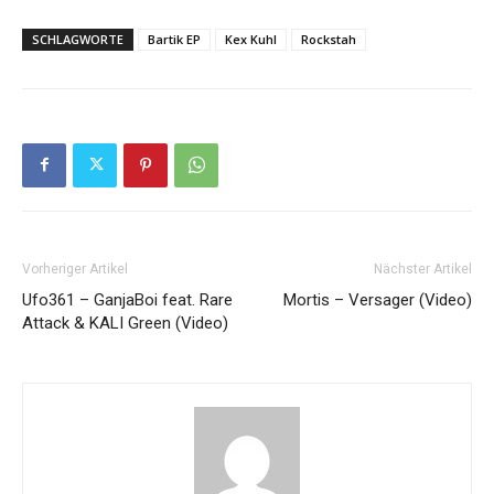
SCHLAGWORTE
Bartik EP
Kex Kuhl
Rockstah
Vorheriger Artikel
Nächster Artikel
Ufo361 – GanjaBoi feat. Rare
Mortis – Versager (Video)
Attack & KALI Green (Video)