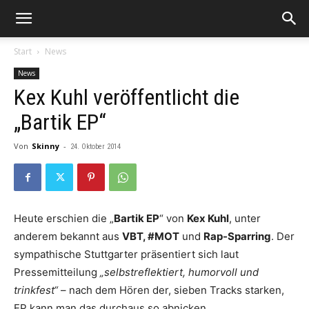
Start
News
News
Kex Kuhl veröffentlicht die
„Bartik EP“
Von
Skinny
-
24. Oktober 2014
Heute erschien die „
Bartik EP
“ von
Kex Kuhl
, unter
anderem bekannt aus
VBT, #MOT
und
Rap-Sparring
. Der
sympathische Stuttgarter präsentiert sich laut
Pressemitteilung
„selbstreflektiert, humorvoll und
trinkfest“
– nach dem Hören der, sieben Tracks starken,
EP kann man das durchaus so abnicken.