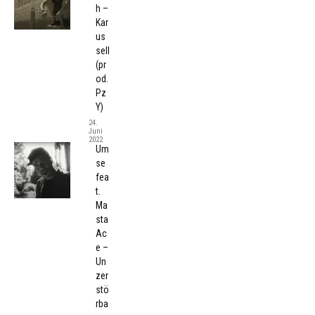
h –
Kar
us
sell
(pr
od.
Pz
Y)
24.
Juni
2022
Um
se
fea
t.
Ma
sta
Ac
e –
Un
zer
stö
rba