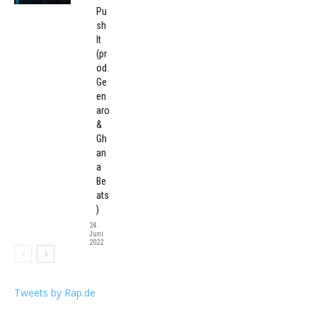
Pu
sh
It
(pr
od.
Ge
en
aro
&
Gh
an
a
Be
ats
)
24.
Juni
2022
Tweets by Rap.de