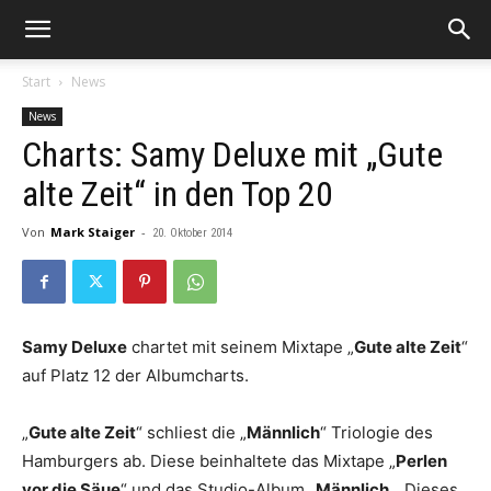
Start
News
News
Charts: Samy Deluxe mit „Gute
alte Zeit“ in den Top 20
Von
Mark Staiger
-
20. Oktober 2014
Samy Deluxe
chartet mit seinem Mixtape „
Gute alte Zeit
“
auf Platz 12 der Albumcharts.
„
Gute alte Zeit
“ schliest die „
Männlich
“ Triologie des
Hamburgers ab. Diese beinhaltete das Mixtape „
Perlen
vor die Säue
“ und das Studio-Album „
Männlich
„. Dieses