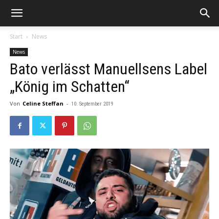
Start
News
News
Bato verlässt Manuellsens Label
„König im Schatten“
Von
Celine Steffan
-
10. September 2019