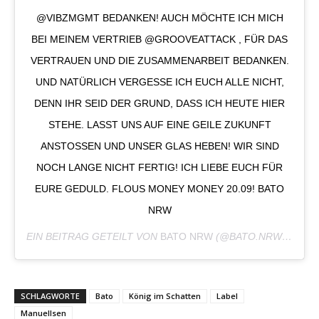
VIBZMGMT BEDANKEN! AUCH MÖCHTE ICH MICH B
EI MEINEM VERTRIEB @GROOVEATTACK , FÜR DAS V
ERTRAUEN UND DIE ZUSAMMENARBEIT BEDANKEN. U
ND NATÜRLICH VERGESSE ICH EUCH ALLE NICHT, D
ENN IHR SEID DER GRUND, DASS ICH HEUTE HIER S
TEHE. LASST UNS AUF EINE GEILE ZUKUNFT A
NSTOSSEN UND UNSER GLAS HEBEN! WIR SIND NO
CH LANGE NICHT FERTIG! ICH LIEBE EUCH FÜR EU
RE GEDULD. FLOUS MONEY MONEY 20.09! BATO NR
W
EIN BEITRAG GETEILT VON
BATO NRW
(@BATO.NRW) AM
SE
SCHLAGWORTE
Bato
König im Schatten
Label
Manuellsen