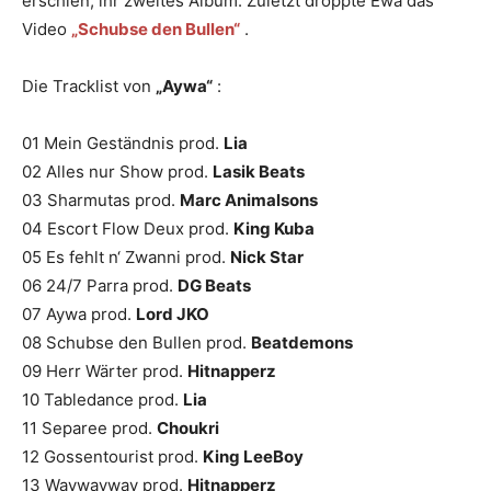
erschien, ihr zweites Album. Zuletzt droppte Ewa das
Video
„Schubse den Bullen“
.
Die Tracklist von
„Aywa“
:
01 Mein Geständnis prod.
Lia
02 Alles nur Show prod.
Lasik Beats
03 Sharmutas prod.
Marc Animalsons
04 Escort Flow Deux prod.
King Kuba
05 Es fehlt n‘ Zwanni prod.
Nick Star
06 24/7 Parra prod.
DG Beats
07 Aywa prod.
Lord JKO
08 Schubse den Bullen prod.
Beatdemons
09 Herr Wärter prod.
Hitnapperz
10 Tabledance prod.
Lia
11 Separee prod.
Choukri
12 Gossentourist prod.
King LeeBoy
13 Waywayway prod.
Hitnapperz