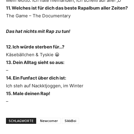
Mein Motto: Ich hate niemanden, Ich scheiß auf alle! ;D
11. Welches ist für dich das beste Rapalbum aller Zeiten?
The Game – The Documentary
Das hat nichts mit Rap zu tun!
12. Ich würde sterben für…?
Käsebällchen & Tyskie 😀
13. Dein Alltag sieht so aus:
–
14. Ein Funfact über dich ist:
Ich steh auf Nackktjoggen, im Winter
15. Male deinen Rap!
–
SCHLAGWORTE
Newcomer
SikkBoi