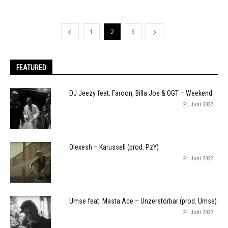
1
2
3
FEATURED
DJ Jeezy feat. Faroon, Billa Joe & OGT – Weekend
24. Juni 2022
Olexesh – Karussell (prod. PzY)
24. Juni 2022
Umse feat. Masta Ace – Unzerstörbar (prod. Umse)
24. Juni 2022