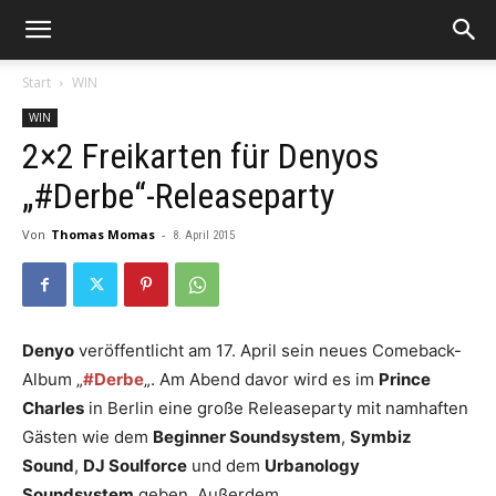
Start
WIN
WIN
2×2 Freikarten für Denyos
„#Derbe“-Releaseparty
Von
Thomas Momas
-
8. April 2015
Denyo
veröffentlicht am 17. April sein neues Comeback-
Album „
#Derbe
„. Am Abend davor wird es im
Prince
Charles
in Berlin eine große Releaseparty mit namhaften
Gästen wie dem
Beginner Soundsystem
,
Symbiz
Sound
,
DJ Soulforce
und dem
Urbanology
Soundsystem
geben. Außerdem