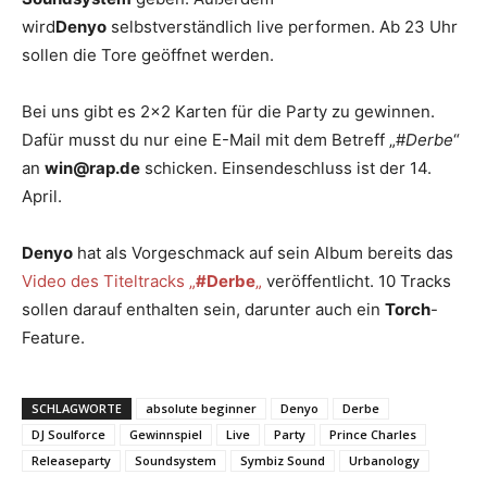
wird
Denyo
selbstverständlich live performen. Ab 23 Uhr
sollen die Tore geöffnet werden.
Bei uns gibt es 2×2 Karten für die Party zu gewinnen.
Dafür musst du nur eine E-Mail mit dem Betreff „#
Derbe
“
an
win@rap.de
schicken. Einsendeschluss ist der 14.
April.
Denyo
hat als Vorgeschmack auf sein Album bereits das
Video des Titeltracks „
#Derbe
„
veröffentlicht. 10 Tracks
sollen darauf enthalten sein, darunter auch ein
Torch
-
Feature.
SCHLAGWORTE
absolute beginner
Denyo
Derbe
DJ Soulforce
Gewinnspiel
Live
Party
Prince Charles
Releaseparty
Soundsystem
Symbiz Sound
Urbanology