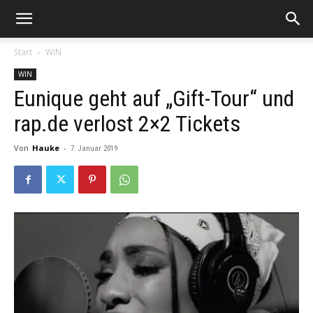
Start
WIN
WIN
Eunique geht auf „Gift-Tour“ und
rap.de verlost 2×2 Tickets
Von
Hauke
-
7. Januar 2019