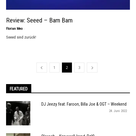
Review: Seeed – Bam Bam
-
Florian Meo
Seeed sind zurück!
1
2
3
FEATURED
DJ Jeezy feat. Faroon, Billa Joe & OGT – Weekend
24. Juni 2022