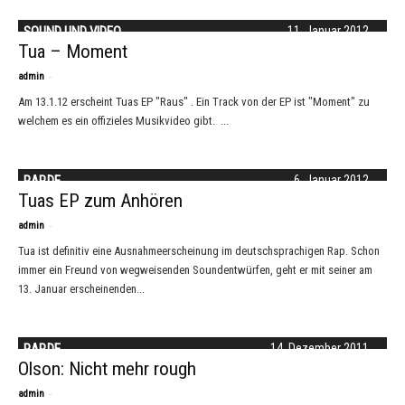
SOUND UND VIDEO
11. Januar 2012
Tua – Moment
-
admin
Am 13.1.12 erscheint Tuas EP "Raus" . Ein Track von der EP ist "Moment" zu
welchem es ein offizieles Musikvideo gibt. ...
RAP.DE
6. Januar 2012
Tuas EP zum Anhören
-
admin
Tua ist definitiv eine Ausnahmeerscheinung im deutschsprachigen Rap. Schon
immer ein Freund von wegweisenden Soundentwürfen, geht er mit seiner am
13. Januar erscheinenden...
RAP.DE
14. Dezember 2011
Olson: Nicht mehr rough
-
admin