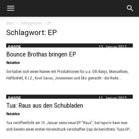
Start
Schlagworte
EP
Schlagwort: EP
RAP.DE
12. Januar 2012
Bounce Brothas bringen EP
-
Redaktion
Sie haben sich einen Namen mit Produktionen für u.a. Olli Banjo, Manuellsen,
Haftbefehl, K.I.Z., Kool Savas, Jonesmann und Eko gemacht - die Rede...
RAP.DE
11. Januar 2012
Tua: Raus aus den Schubladen
-
Redaktion
Tua veröffentlicht am 13. Januar seine neue EP "Raus", bei tape.tv kann man
sich bereits einen ersten Höreindruck verschaffen (rap.de berichtete: Tuas EP...