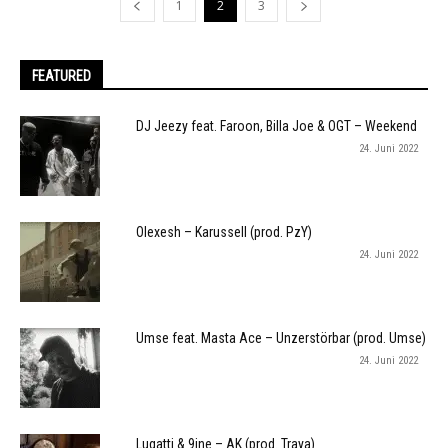
1
2
3
FEATURED
DJ Jeezy feat. Faroon, Billa Joe & OGT – Weekend
24. Juni 2022
Olexesh – Karussell (prod. PzY)
24. Juni 2022
Umse feat. Masta Ace – Unzerstörbar (prod. Umse)
24. Juni 2022
Lugatti & 9ine – AK (prod. Traya)