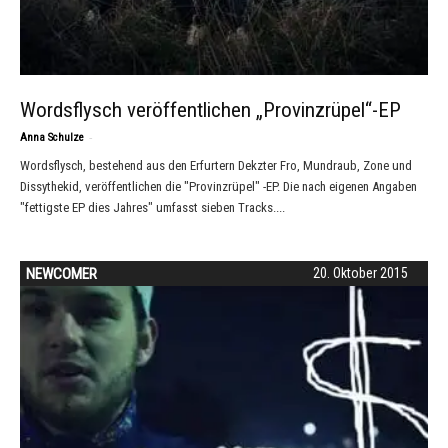
Wordsflysch veröffentlichen „Provinzrüpel“-EP
-
Anna Schulze
Wordsflysch, bestehend aus den Erfurtern Dekzter Fro, Mundraub, Zone und
Dissythekid, veröffentlichen die "Provinzrüpel" -EP. Die nach eigenen Angaben
"fettigste EP dies Jahres" umfasst sieben Tracks....
NEWCOMER
20. Oktober 2015