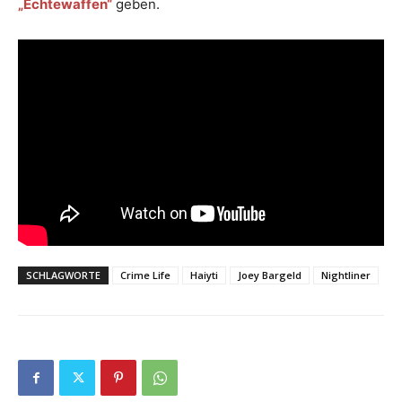
„Echtewaffen“
geben.
SCHLAGWORTE
Crime Life
Haiyti
Joey Bargeld
Nightliner