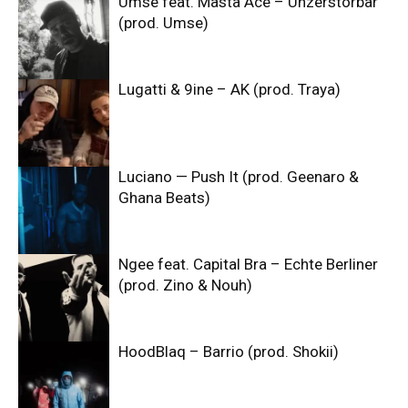
Umse feat. Masta Ace – Unzerstörbar
(prod. Umse)
Lugatti & 9ine – AK (prod. Traya)
Luciano — Push It (prod. Geenaro &
Ghana Beats)
Ngee feat. Capital Bra – Echte Berliner
(prod. Zino & Nouh)
HoodBlaq – Barrio (prod. Shokii)