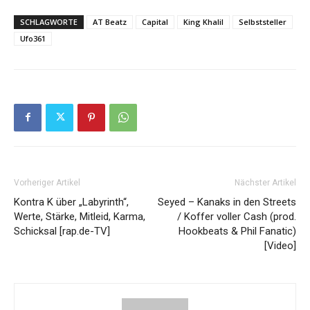
SCHLAGWORTE
AT Beatz
Capital
King Khalil
Selbststeller
Ufo361
Vorheriger Artikel
Nächster Artikel
Kontra K über „Labyrinth“,
Seyed – Kanaks in den Streets
Werte, Stärke, Mitleid, Karma,
/ Koffer voller Cash (prod.
Schicksal [rap.de-TV]
Hookbeats & Phil Fanatic)
[Video]