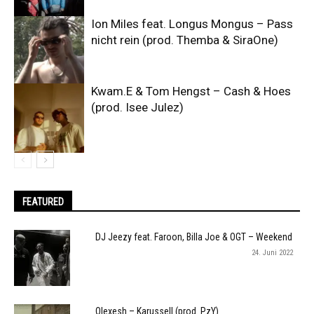
Ion Miles feat. Longus Mongus – Pass
nicht rein (prod. Themba & SiraOne)
Kwam.E & Tom Hengst – Cash & Hoes
(prod. Isee Julez)
FEATURED
DJ Jeezy feat. Faroon, Billa Joe & OGT – Weekend
24. Juni 2022
Olexesh – Karussell (prod. PzY)