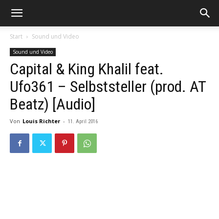
Start
Sound und Video
Sound und Video
Capital & King Khalil feat.
Ufo361 – Selbststeller (prod. AT
Beatz) [Audio]
Von
Louis Richter
-
11. April 2016