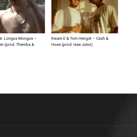
eat. Longus Mongus –
Kwam.E & Tom Hengst – Cash &
ein (prod. Themba &
Hoes (prod. Isee Julez)