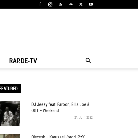
N
RAP.DE-TV
FEATURED
DJ Jeezy feat. Faroon, Billa Joe &
OGT – Weekend
24. Juni 2022
Olexesh – Karussell (prod. PzY)