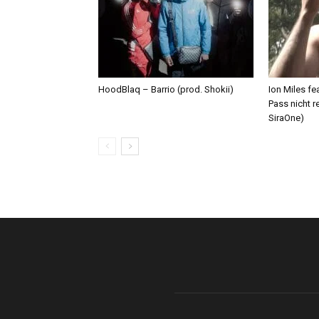
HoodBlaq – Barrio (prod. Shokii)
Ion Miles f
Pass nicht r
SiraOne)