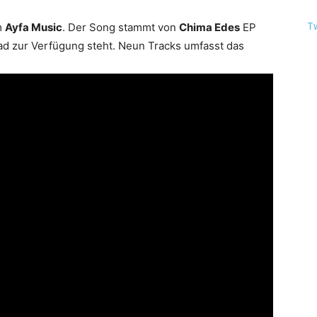
T
m
Ayfa Music
. Der Song stammt von
Chima Edes
EP
ad zur Verfügung steht. Neun Tracks umfasst das