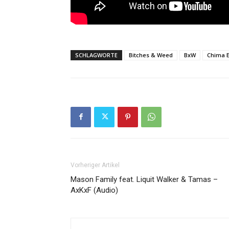
SCHLAGWORTE
Bitches & Weed
BxW
Chima 
Vorheriger Artikel
Mason Family feat. Liquit Walker & Tamas –
AxKxF (Audio)