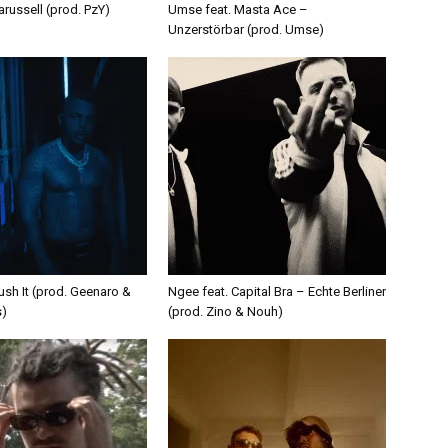
russell (prod. PzY)
Umse feat. Masta Ace –
Unzerstörbar (prod. Umse)
ush It (prod. Geenaro &
Ngee feat. Capital Bra – Echte Berliner
s)
(prod. Zino & Nouh)