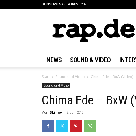
DONNERSTAG, 6. AUGUST 2026
rap.de
NEWS
SOUND & VIDEO
INTER
Start
Sound und Video
Chima Ede – BxW (Video)
Sound und Video
Chima Ede – BxW (
Von
Skinny
-
8. Juni 2015