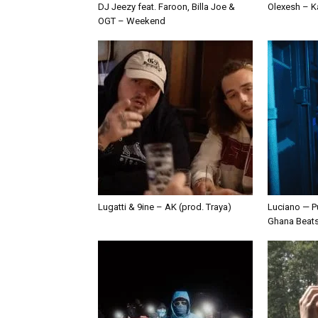
DJ Jeezy feat. Faroon, Billa Joe &
Olexesh – Ka
OGT – Weekend
Lugatti & 9ine – AK (prod. Traya)
Luciano — P
Ghana Beat