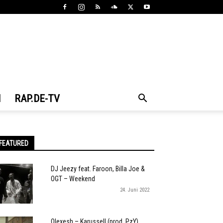
N
RAP.DE-TV
FEATURED
DJ Jeezy feat. Faroon, Billa Joe &
OGT – Weekend
24. Juni 2022
Olexesh – Karussell (prod. PzY)