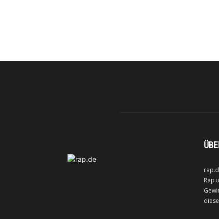
ÜBE
rap.d
Rap u
Gewin
diese