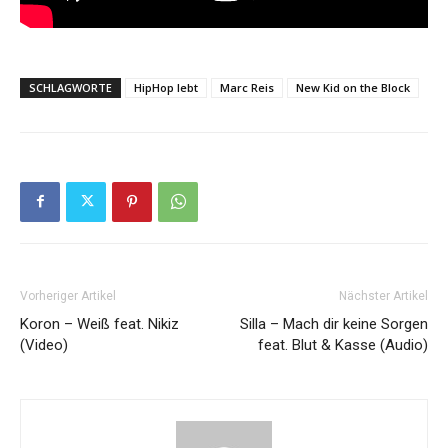
SCHLAGWORTE
HipHop lebt
Marc Reis
New Kid on the Block
Vorheriger Artikel
Nächster Artikel
Koron – Weiß feat. Nikiz
Silla – Mach dir keine Sorgen
(Video)
feat. Blut & Kasse (Audio)