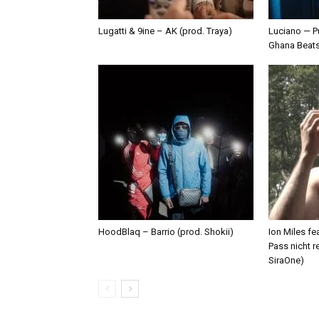
Lugatti & 9ine – AK (prod. Traya)
Luciano — P
Ghana Beat
HoodBlaq – Barrio (prod. Shokii)
Ion Miles f
Pass nicht r
SiraOne)