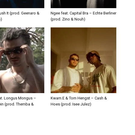
ush It (prod. Geenaro &
Ngee feat. Capital Bra – Echte Berliner
s)
(prod. Zino & Nouh)
eat. Longus Mongus –
Kwam.E & Tom Hengst – Cash &
ein (prod. Themba &
Hoes (prod. Isee Julez)