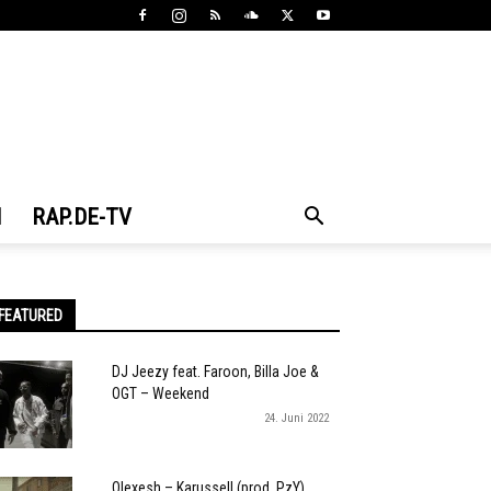
N
RAP.DE-TV
FEATURED
DJ Jeezy feat. Faroon, Billa Joe &
OGT – Weekend
24. Juni 2022
Olexesh – Karussell (prod. PzY)