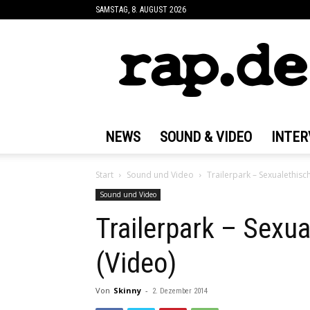
SAMSTAG, 8. AUGUST 2026
rap.de
NEWS
SOUND & VIDEO
INTER
Start
Sound und Video
Trailerpark – Sexualethisc
Sound und Video
Trailerpark – Sexua
(Video)
Von
Skinny
-
2. Dezember 2014