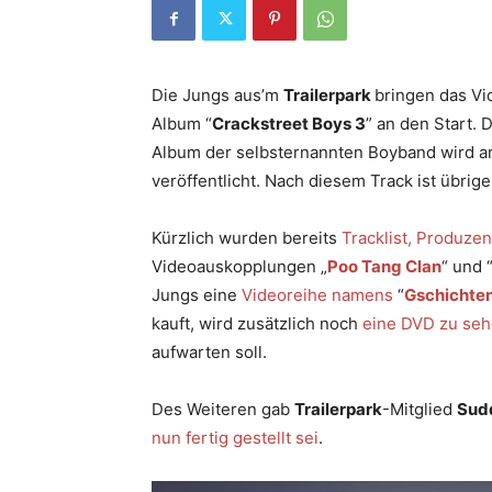
Die Jungs aus’m
Trailerpark
bringen das V
Album “
Crackstreet Boys 3
” an den Start. 
Album der selbsternannten Boyband wird a
veröffentlicht. Nach diesem Track ist übri
Kürzlich wurden bereits
Tracklist, Produze
Videoauskopplungen „
Poo Tang Clan
“ und 
Jungs eine
Videoreihe namens
“
Gschichten
kauft, wird zusätzlich noch
eine DVD zu se
aufwarten soll.
Des Weiteren gab
Trailerpark
-Mitglied
Sud
nun fertig gestellt sei
.