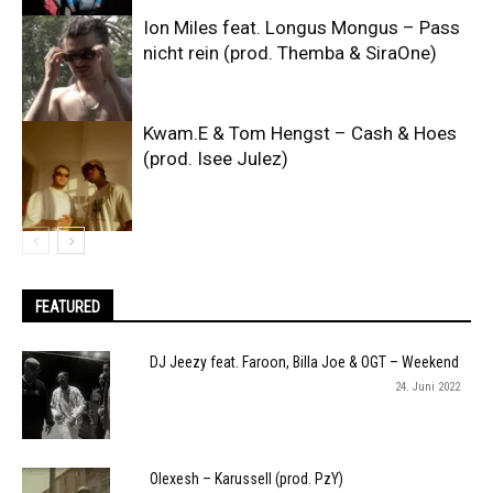
Ion Miles feat. Longus Mongus – Pass
nicht rein (prod. Themba & SiraOne)
Kwam.E & Tom Hengst – Cash & Hoes
(prod. Isee Julez)
FEATURED
DJ Jeezy feat. Faroon, Billa Joe & OGT – Weekend
24. Juni 2022
Olexesh – Karussell (prod. PzY)