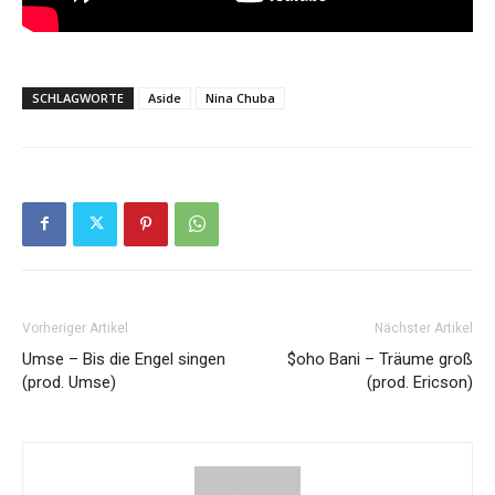
SCHLAGWORTE
Aside
Nina Chuba
Vorheriger Artikel
Nächster Artikel
Umse – Bis die Engel singen
$oho Bani – Träume groß
(prod. Umse)
(prod. Ericson)