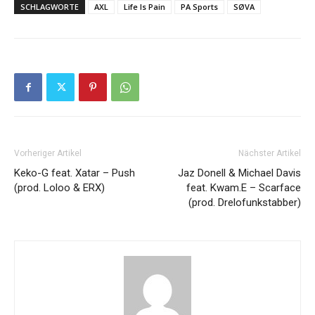
SCHLAGWORTE
AXL
Life Is Pain
PA Sports
SØVA
Vorheriger Artikel
Nächster Artikel
Keko-G feat. Xatar – Push
Jaz Donell & Michael Davis
(prod. Loloo & ERX)
feat. Kwam.E – Scarface
(prod. Drelofunkstabber)