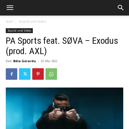
Start
Sound und Video
Sound und Video
PA Sports feat. SØVA – Exodus
(prod. AXL)
Von
Béla Gerardu
-
23. Mai 2022