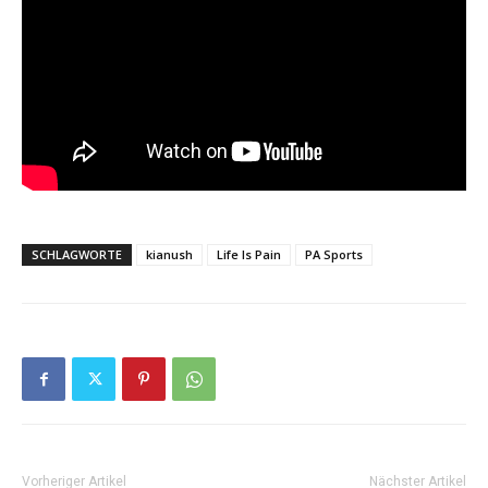
SCHLAGWORTE
kianush
Life Is Pain
PA Sports
Vorheriger Artikel
Nächster Artikel