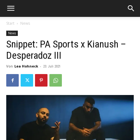
Start
News
News
Snippet: PA Sports x Kianush –
Desperadoz III
Von
Lea Hohneck
-
23. Juli 2021