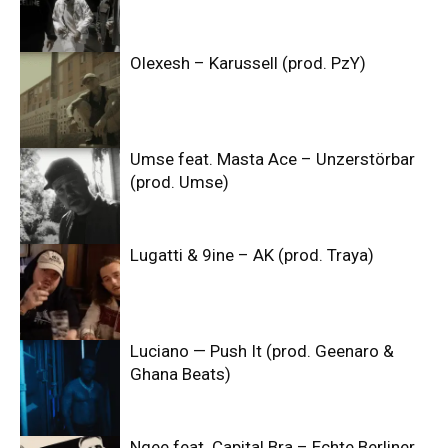
Olexesh – Karussell (prod. PzY)
Umse feat. Masta Ace – Unzerstörbar
(prod. Umse)
Lugatti & 9ine – AK (prod. Traya)
Luciano — Push It (prod. Geenaro &
Ghana Beats)
Ngee feat. Capital Bra – Echte Berliner