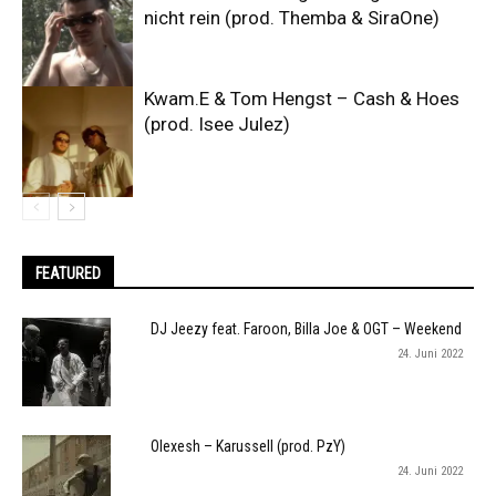
nicht rein (prod. Themba & SiraOne)
Kwam.E & Tom Hengst – Cash & Hoes
(prod. Isee Julez)
FEATURED
DJ Jeezy feat. Faroon, Billa Joe & OGT – Weekend
24. Juni 2022
Olexesh – Karussell (prod. PzY)
24. Juni 2022