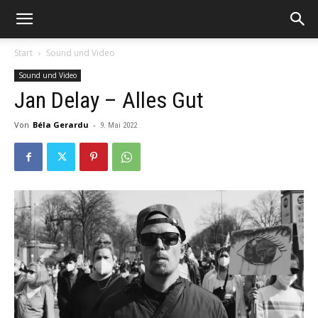
Start
Sound und Video
Sound und Video
Jan Delay – Alles Gut
Von
Béla Gerardu
-
9. Mai 2022