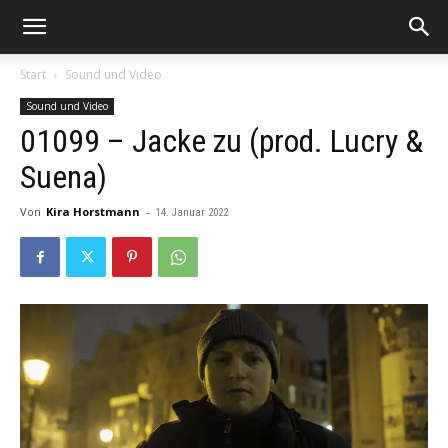
Start
Sound und Video
Sound und Video
01099 – Jacke zu (prod. Lucry &
Suena)
Von
Kira Horstmann
-
14. Januar 2022