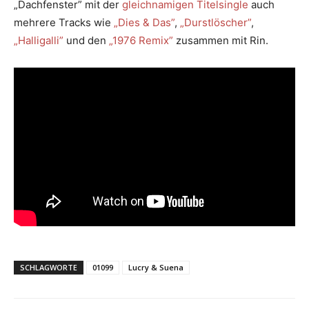
„Dachfenster” mit der
gleichnamigen Titelsingle
auch
mehrere Tracks wie
„Dies & Das”
,
„Durstlöscher”
,
„Halligalli”
und den
„1976 Remix”
zusammen mit Rin.
SCHLAGWORTE
01099
Lucry & Suena