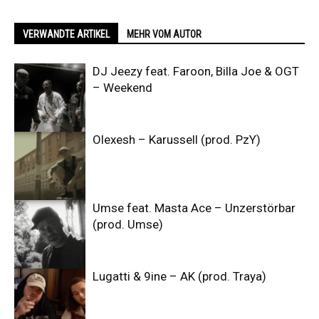
VERWANDTE ARTIKEL
MEHR VOM AUTOR
DJ Jeezy feat. Faroon, Billa Joe & OGT
– Weekend
Olexesh – Karussell (prod. PzY)
Umse feat. Masta Ace – Unzerstörbar
(prod. Umse)
Lugatti & 9ine – AK (prod. Traya)