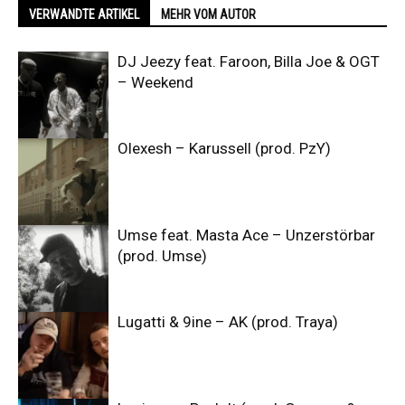
VERWANDTE ARTIKEL
MEHR VOM AUTOR
DJ Jeezy feat. Faroon, Billa Joe & OGT
– Weekend
Olexesh – Karussell (prod. PzY)
Umse feat. Masta Ace – Unzerstörbar
(prod. Umse)
Lugatti & 9ine – AK (prod. Traya)