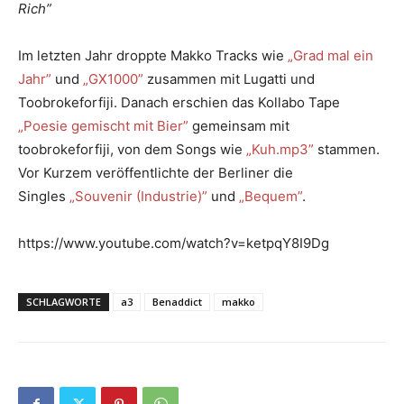
Rich”
Im letzten Jahr droppte Makko Tracks wie
„Grad mal ein
Jahr”
und
„GX1000”
zusammen mit Lugatti und
Toobrokeforfiji. Danach erschien das Kollabo Tape
„Poesie gemischt mit Bier”
gemeinsam mit
toobrokeforfiji, von dem Songs wie
„Kuh.mp3”
stammen.
Vor Kurzem veröffentlichte der Berliner die
Singles
„Souvenir (Industrie)”
und
„Bequem”
.
https://www.youtube.com/watch?v=ketpqY8I9Dg
SCHLAGWORTE
a3
Benaddict
makko