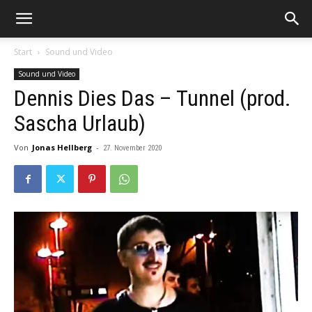
Start
Sound und Video
Sound und Video
Dennis Dies Das – Tunnel (prod.
Sascha Urlaub)
Von
Jonas Hellberg
-
27. November 2020