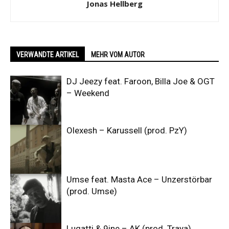
Jonas Hellberg
VERWANDTE ARTIKEL
MEHR VOM AUTOR
DJ Jeezy feat. Faroon, Billa Joe & OGT
– Weekend
Olexesh – Karussell (prod. PzY)
Umse feat. Masta Ace – Unzerstörbar
(prod. Umse)
Lugatti & 9ine – AK (prod. Traya)