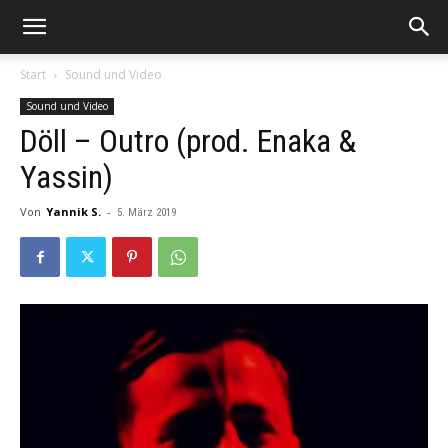
Start
Sound und Video
Sound und Video
Döll – Outro (prod. Enaka &
Yassin)
Von
Yannik S.
-
5. März 2019