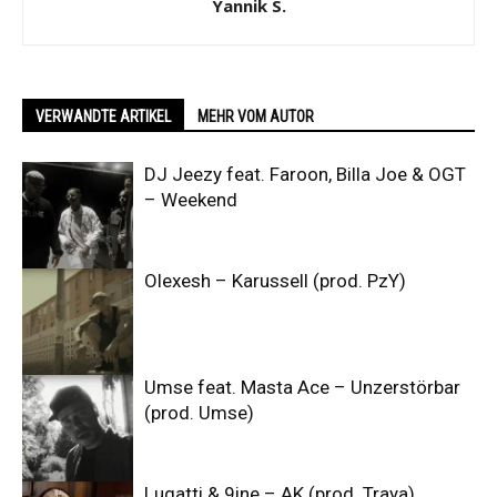
Yannik S.
VERWANDTE ARTIKEL
MEHR VOM AUTOR
DJ Jeezy feat. Faroon, Billa Joe & OGT
– Weekend
Olexesh – Karussell (prod. PzY)
Umse feat. Masta Ace – Unzerstörbar
(prod. Umse)
Lugatti & 9ine – AK (prod. Traya)