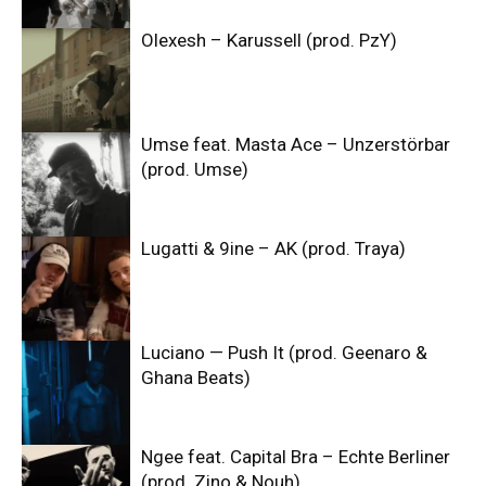
Olexesh – Karussell (prod. PzY)
Umse feat. Masta Ace – Unzerstörbar
(prod. Umse)
Lugatti & 9ine – AK (prod. Traya)
Luciano — Push It (prod. Geenaro &
Ghana Beats)
Ngee feat. Capital Bra – Echte Berliner
(prod. Zino & Nouh)