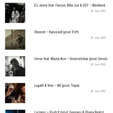
DJ Jeezy feat. Faroon, Billa Joe & OGT – Weekend
24. Juni 2022
Olexesh – Karussell (prod. PzY)
24. Juni 2022
Umse feat. Masta Ace – Unzerstörbar (prod. Umse)
24. Juni 2022
Lugatti & 9ine – AK (prod. Traya)
24. Juni 2022
Luciano — Push It (prod. Geenaro & Ghana Beats)