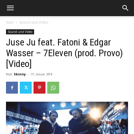
Start
Sound und Video
Sound und Video
Juse Ju feat. Fatoni & Edgar
Wasser – 7Eleven (prod. Provo)
[Video]
Von
Skinny
-
19. Januar 2018