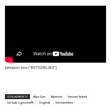
[amazon box=“B07529DJB3″]
SCHLAGWORTE
Alpa Gun
Alpacino
Hassan Arbeit
Ich hab`s geschafft
Original
Vermächtnis