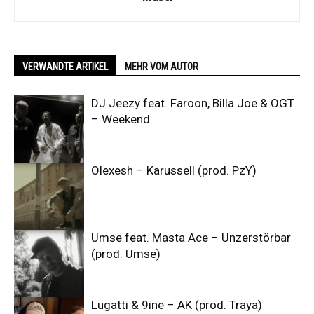
VERWANDTE ARTIKEL
MEHR VOM AUTOR
DJ Jeezy feat. Faroon, Billa Joe & OGT
– Weekend
Olexesh – Karussell (prod. PzY)
Umse feat. Masta Ace – Unzerstörbar
(prod. Umse)
Lugatti & 9ine – AK (prod. Traya)